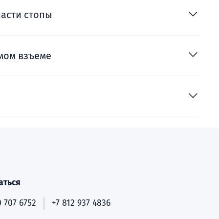
части стопы
мом взъеме
аться
 707 6752
+7 812 937 4836