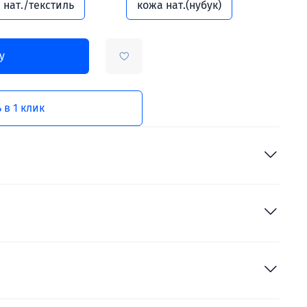
 нат./текстиль
кожа нат.(нубук)
у
 в 1 клик