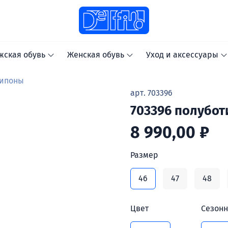
жская обувь
Женская обувь
Уход и аксессуары
липоны
арт.
703396
703396 полубот
8 990,00 ₽
Размер
46
47
48
Цвет
Сезонн