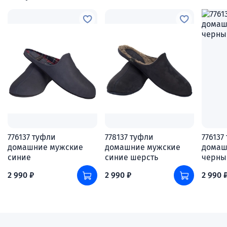
776137 туфли
778137 туфли
776137
домашние мужские
домашние мужские
домаш
синие
синие шерсть
черны
2 990 ₽
2 990 ₽
2 990 