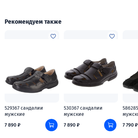
Рекомендуем также
529367 сандалии
530367 сандалии
58628
мужские
мужские
мужск
7 890 ₽
7 890 ₽
7 790 ₽