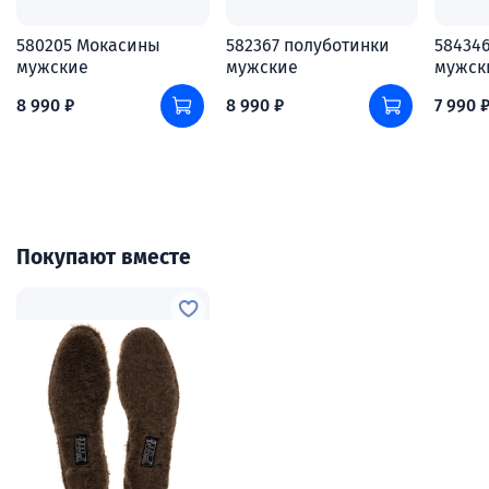
580205 Мокасины
582367 полуботинки
58434
мужские
мужские
мужск
8 990 ₽
8 990 ₽
7 990 
Покупают вместе