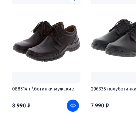
088314 п\ботинки мужские
296335 полуботинк
8 990 ₽
7 990 ₽