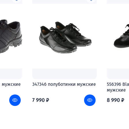
и мужские
347346 полуботинки мужские
556396 Bl
мужские
7 990 ₽
8 990 ₽