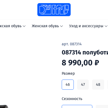
жская обувь
Женская обувь
Уход и аксессуары
арт.
087314
087314 полубот
8 990,00 ₽
Размер
46
47
48
Сезонность