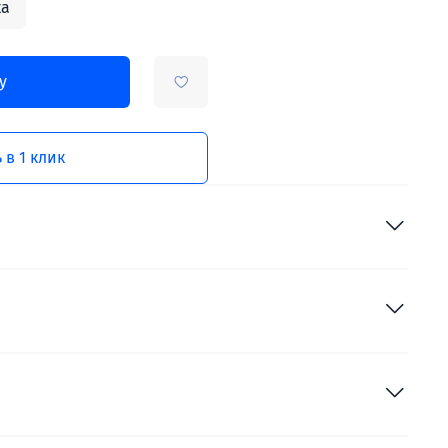
ка
у
 в 1 клик