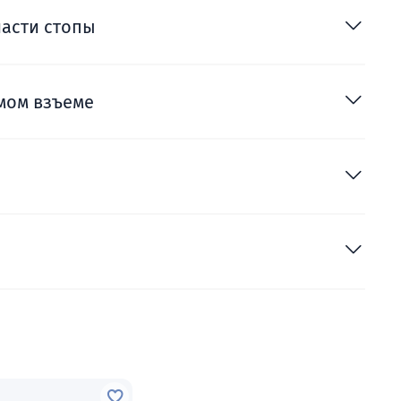
части стопы
мом взъеме