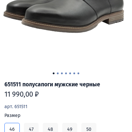
651511 полусапоги мужские черные
11 990,00 ₽
арт.
651511
Размер
46
47
48
49
50