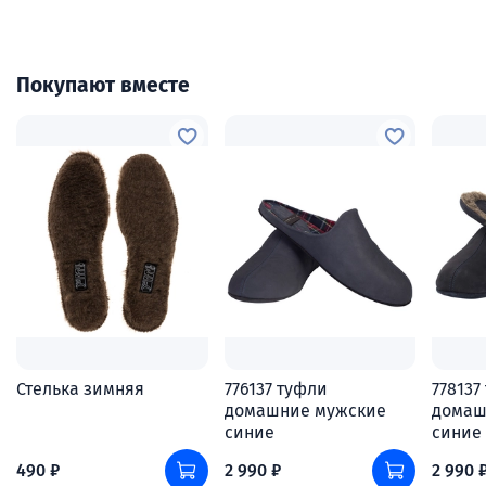
Покупают вместе
Стелька зимняя
776137 туфли
778137
домашние мужские
домаш
синие
синие
490 ₽
2 990 ₽
2 990 