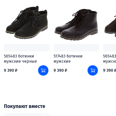
565483 ботинки
517483 ботинки
56548
мужские черные
мужские
мужск
9 390 ₽
9 390 ₽
9 390 
Покупают вместе