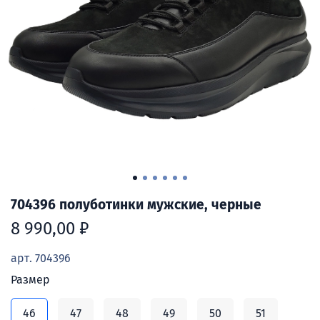
704396 полуботинки мужские, черные
8 990,00 ₽
арт.
704396
Размер
46
47
48
49
50
51